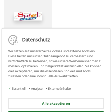
Datenschutz
Wir setzen auf unserer Seite Cookies und externe Tools ein.
Diese helfen uns unser Onlineangebot zu verbessern und
wirtschaftlich zu betreiben, sowie unsere Werbemaßnahmen zu
Teilen:
teilen
teilen
teilen
messen, optimieren und zielgerichtet auszuspielen. Sie können
dies akzeptieren, nur die essentiellen Cookies und Tools
Facebook
Instagram
zulassen oder eine individuelle Auswahl treffen.
Stadtjugendring Schwabach
✓
Essentiell
•
Analyse
•
Externe Inhalte
Kappadocia 2
Alle akzeptieren
91126 Schwabach
Tel.:
09122/ 2222