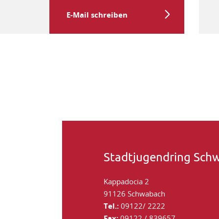
E-Mail schreiben
Stadtjugendring Sch
Kappadoc
91126 Sch
Tel.:
09122/
Fax:
09122 /