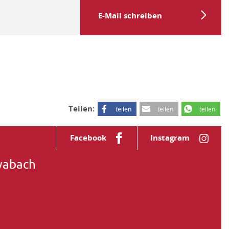
E-Mail schreiben
Teilen:
teilen
teilen
teilen
Facebook
Instagram
wabach
ia 2
wabach
 2222
 839657