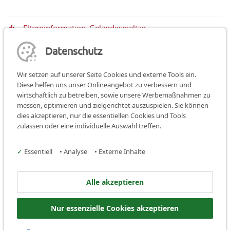
Elterninformation_Geländespieltag
Datenschutz
Wir setzen auf unserer Seite Cookies und externe Tools ein.
Diese helfen uns unser Onlineangebot zu verbessern und
wirtschaftlich zu betreiben, sowie unsere Werbemaßnahmen zu
Teilen:
teilen
teilen
teilen
messen, optimieren und zielgerichtet auszuspielen. Sie können
dies akzeptieren, nur die essentiellen Cookies und Tools
Facebook
Instagram
zulassen oder eine individuelle Auswahl treffen.
Stadtjugendring Schwabach
✓
Essentiell
•
Analyse
•
Externe Inhalte
Kappadocia 2
Alle akzeptieren
91126 Schwabach
Tel.:
09122/ 2222
Nur essenzielle Cookies akzeptieren
Fax:
09122 / 839657